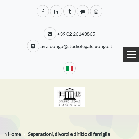
+39 02 26143865
avv.luongo@studiolegaleluongo.it
⌂ Home
Separazioni, divorzi e diritto di famiglia