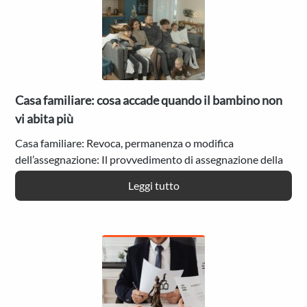
dell’amministratore?
Casa familiare: cosa accade quando il bambino non
vi abita più
Casa familiare: Revoca, permanenza o modifica
dell’assegnazione: Il provvedimento di assegnazione della
casa familiare deve essere revocato in ogni caso in cui essa
:
Leggi tutto
abbia cessato…
Casa
familiare:
cosa
accade
quando
il
bambino