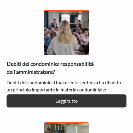
in
famiglia:
violenza
tra
genitori
in
presenza
di
figli
Debiti del condominio: responsabilità
minorenni
dell’amministratore?
Debiti del condominio: Una recente sentenza ha ribadito
un principio importante in materia condominiale:
l’amministratore che non si attiva per recuperare i crediti
:
Leggi tutto
dai condomini…
Debiti
del
condominio:
responsabilità