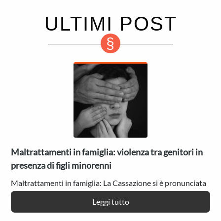
ULTIMI POST
Maltrattamenti in famiglia: violenza tra genitori in
presenza di figli minorenni
Maltrattamenti in famiglia: La Cassazione si è pronunciata
in merito ai casi di violenza tra genitori stessi e in presenza
:
Leggi tutto
di figli minorenni. La Corte…
Maltrattamenti