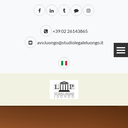
+39 02 26143865
avv.luongo@studiolegaleluongo.it