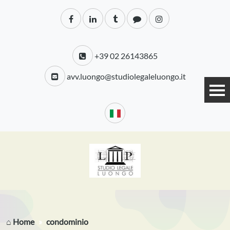
+39 02 26143865
avv.luongo@studiolegaleluongo.it
⌂ Home
condominio