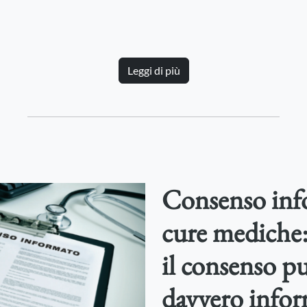
Leggi di più
Consenso inf
cure mediche
il consenso pu
davvero info