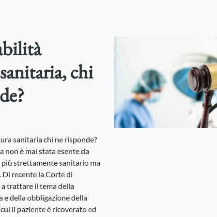
bilità
sanitaria, chi
nde?
ura sanitaria chi ne risponde?
a non è mai stata esente da
re più strettamente sanitario ma
 Di recente la Corte di
a trattare il tema della
 e della obbligazione della
 cui il paziente è ricoverato ed