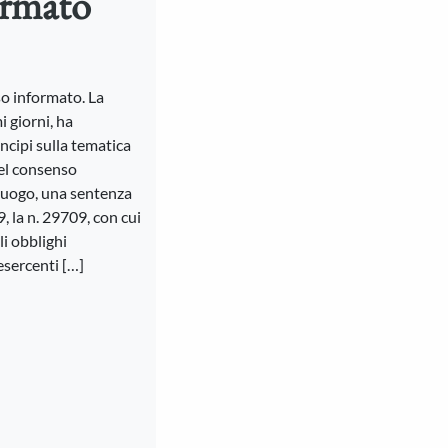
ormato
o informato. La
i giorni, ha
ncipi sulla tematica
del consenso
 luogo, una sentenza
 la n. 29709, con cui
i obblighi
 esercenti […]