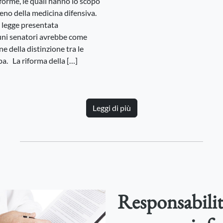
iforme, le quali hanno lo scopo
meno della medicina difensiva.
 legge presentata
uni senatori avrebbe come
ne della distinzione tra le
pa. La riforma della […]
Leggi di più
Responsabili