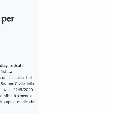
 per
diagnosticata.
 è stata
 una malattia che ha
 Sezione Civile della
inanza n. 4245/2020,
possibilità o meno di
in capo ai medici che