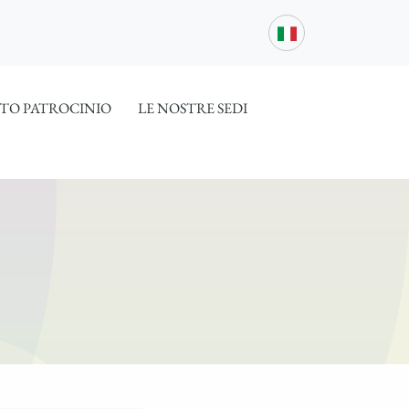
TO PATROCINIO
LE NOSTRE SEDI