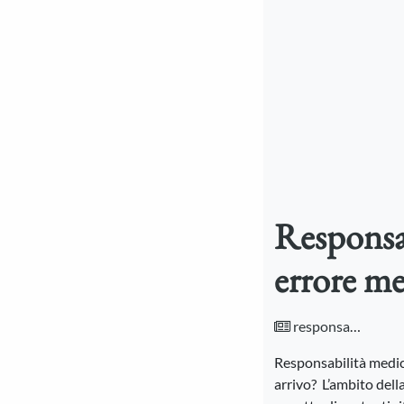
Responsa
errore m
responsabilità medica
Responsabilità medic
arrivo? L’ambito dell