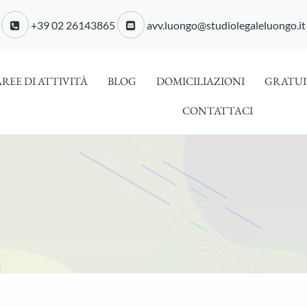
+39 02 26143865
avv.luongo@studiolegaleluongo.it
AREE DI ATTIVITÀ
BLOG
DOMICILIAZIONI
GRATUI
CONTATTACI