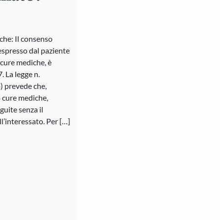
he: Il consenso
espresso dal paziente
 cure mediche, è
. La legge n.
) prevede che,
 cure mediche,
guite senza il
l’interessato. Per […]