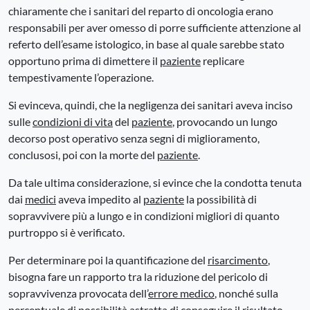
chiaramente che i sanitari del reparto di oncologia erano
responsabili per aver omesso di porre sufficiente attenzione al
referto dell’esame istologico, in base al quale sarebbe stato
opportuno prima di dimettere il
paziente
replicare
tempestivamente l’operazione.
Si evinceva, quindi, che la negligenza dei sanitari aveva inciso
sulle
condizioni di vita
del
paziente
, provocando un lungo
decorso post operativo senza segni di miglioramento,
conclusosi, poi con la morte del
paziente
.
Da tale ultima considerazione, si evince che la condotta tenuta
dai
medici
aveva impedito al
paziente
la possibilità di
sopravvivere più a lungo e in condizioni migliori di quanto
purtroppo si è verificato.
Per determinare poi la quantificazione del
risarcimento
,
bisogna fare un rapporto tra la riduzione del pericolo di
sopravvivenza provocata dell’
errore medico
, nonché sulla
percentuale di possibilità astratta di conseguire il risultato