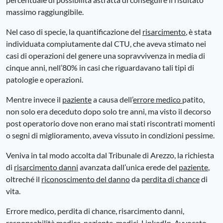
massimo raggiungibile.
Nel caso di specie, la quantificazione del
risarcimento
, è stata
individuata compiutamente dal CTU, che aveva stimato nei
casi di operazioni del genere una sopravvivenza in media di
cinque anni, nell’80% in casi che riguardavano tali tipi di
patologie e operazioni.
Mentre invece il
paziente
a causa dell’
errore medico
patito,
non solo era deceduto dopo solo tre anni, ma visto il decorso
post operatorio dove non erano mai stati riscontrati momenti
o segni di miglioramento, aveva vissuto in condizioni pessime.
Veniva in tal modo accolta dal Tribunale di Arezzo, la richiesta
di
risarcimento danni
avanzata dall’unica erede del
paziente
,
oltreché il
riconoscimento del danno
da
perdita di chance
di
vita.
Errore medico, perdita di chance, risarcimento danni,
responsabilità medica, paziente, medici, LinkedIn, Avvocato,