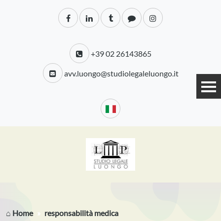
+39 02 26143865
avv.luongo@studiolegaleluongo.it
⌂ Home
responsabilità medica