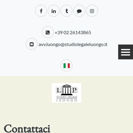
+39 02 26143865
avv.luongo@studiolegaleluongo.it
Contattaci