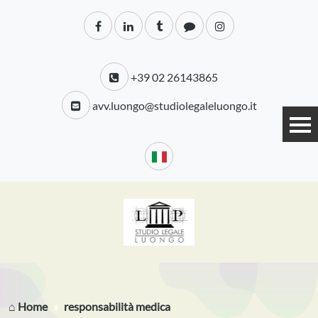
+39 02 26143865
avv.luongo@studiolegaleluongo.it
⌂ Home
responsabilità medica