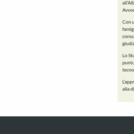
all’Al
Avvoc
Con un
famig
consul
giudiz
Lo St
puntu
tecnol
L’app
alla 