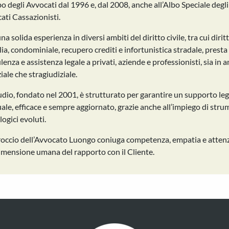
bo degli Avvocati dal 1996 e, dal 2008, anche all’Albo Speciale degli
ati Cassazionisti.
a solida esperienza in diversi ambiti del diritto civile, tra cui dirit
lia, condominiale, recupero crediti e infortunistica stradale, presta
enza e assistenza legale a privati, aziende e professionisti, sia in 
iale che stragiudiziale.
udio, fondato nel 2001, è strutturato per garantire un supporto leg
ale, efficace e sempre aggiornato, grazie anche all’impiego di stru
ogici evoluti.
roccio dell’Avvocato Luongo coniuga competenza, empatia e atten
dimensione umana del rapporto con il Cliente.