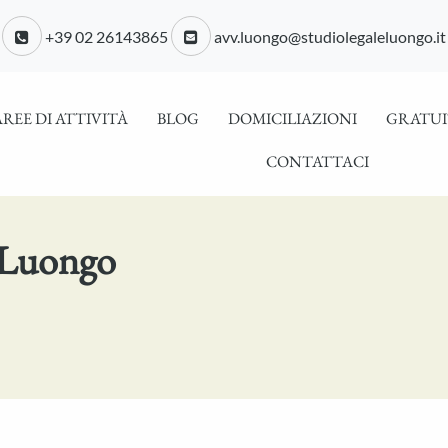
+39 02 26143865
avv.luongo@studiolegaleluongo.it
AREE DI ATTIVITÀ
BLOG
DOMICILIAZIONI
GRATUI
CONTATTACI
 Luongo