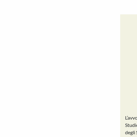
L’avv
Studi
degli 