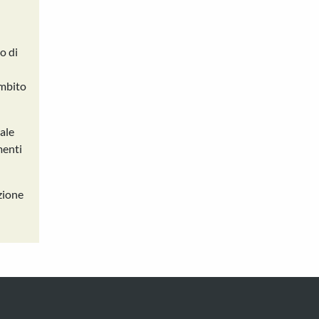
to di
ambito
ale
menti
zione