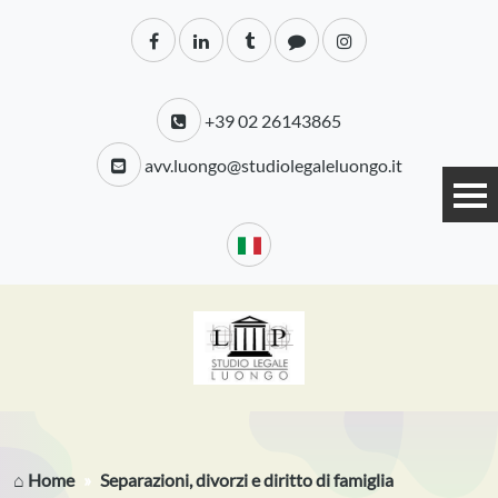
+39 02 26143865
avv.luongo@studiolegaleluongo.it
⌂ Home
Separazioni, divorzi e diritto di famiglia