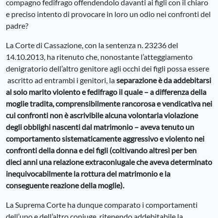
compagno fedifrago offendendolo davanti ai figli con il chiaro
e preciso intento di provocare in loro un odio nei confronti del
padre?
La Corte di Cassazione, con la sentenza n. 23236 del
14.10.2013, ha ritenuto che, nonostante l’atteggiamento
denigratorio dell’altro genitore agli occhi dei figli possa essere
ascritto ad entrambi i genitori, la
separazione è da addebitarsi
al solo marito violento e fedifrago il quale – a differenza della
moglie tradita, comprensibilmente rancorosa e vendicativa nei
cui confronti non è ascrivibile alcuna volontaria violazione
degli obblighi nascenti dal matrimonio – aveva tenuto un
comportamento sistematicamente aggressivo e violento nei
confronti della donna e dei figli (coltivando altresì per ben
dieci anni una relazione extraconiugale che aveva determinato
inequivocabilmente la rottura del matrimonio e la
conseguente reazione della moglie).
La Suprema Corte ha dunque comparato i comportamenti
dell’uno e dell’altro coniuge, ritenendo addebitabile la