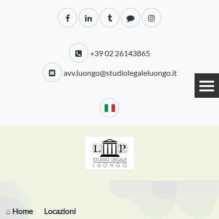
+39 02 26143865
avv.luongo@studiolegaleluongo.it
⌂ Home
Locazioni