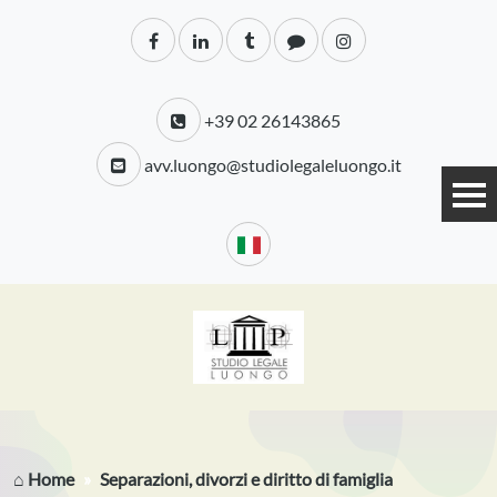
+39 02 26143865
avv.luongo@studiolegaleluongo.it
⌂ Home
Separazioni, divorzi e diritto di famiglia