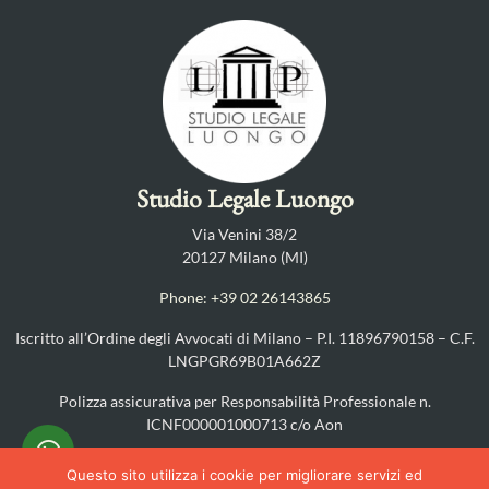
Studio Legale Luongo
Via Venini 38/2
20127 Milano (MI)
Phone: +39 02 26143865
Iscritto all’Ordine degli Avvocati di Milano – P.I. 11896790158 – C.F.
LNGPGR69B01A662Z
Polizza assicurativa per Responsabilità Professionale n.
ICNF000001000713 c/o Aon
PRIVACY POLICY
–
COOKIES POLICY
Questo sito utilizza i cookie per migliorare servizi ed