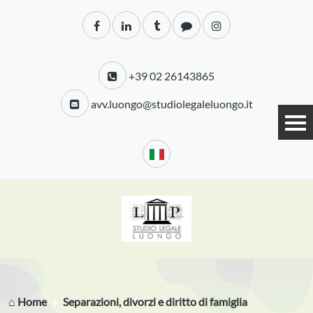
+39 02 26143865
avv.luongo@studiolegaleluongo.it
⌂ Home
Separazioni, divorzi e diritto di famiglia