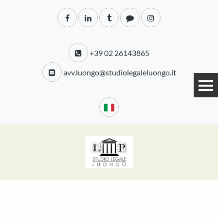
+39 02 26143865
avv.luongo@studiolegaleluongo.it