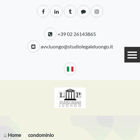
+39 02 26143865
avv.luongo@studiolegaleluongo.it
⌂ Home
condominio