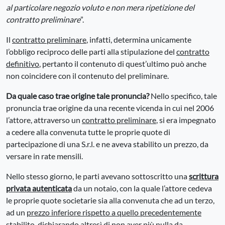
al particolare negozio voluto e non mera ripetizione del
contratto preliminare
”.
Il
contratto preliminare
, infatti, determina unicamente
l’obbligo reciproco delle parti alla stipulazione del
contratto
definitivo
, pertanto il contenuto di quest’ultimo può anche
non coincidere con il contenuto del preliminare.
Da quale caso trae origine tale pronuncia?
Nello specifico, tale
pronuncia trae origine da una recente vicenda in cui nel 2006
l’attore, attraverso un
contratto preliminare
, si era impegnato
a cedere alla convenuta tutte le proprie quote di
partecipazione di una S.r.l. e ne aveva stabilito un prezzo, da
versare in rate mensili.
Nello stesso giorno, le parti avevano sottoscritto una
scrittura
privata autenticata
da un notaio, con la quale l’attore cedeva
le proprie quote societarie sia alla convenuta che ad un terzo,
ad un
prezzo inferiore rispetto a quello precedentemente
stabilito
, dichiarando altresì di non aver più nulla da