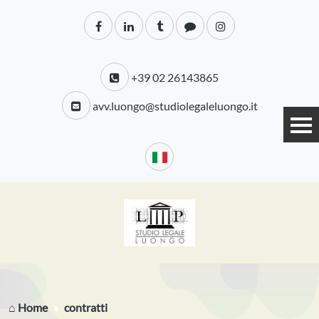
+39 02 26143865
avv.luongo@studiolegaleluongo.it
⌂ Home
contratti