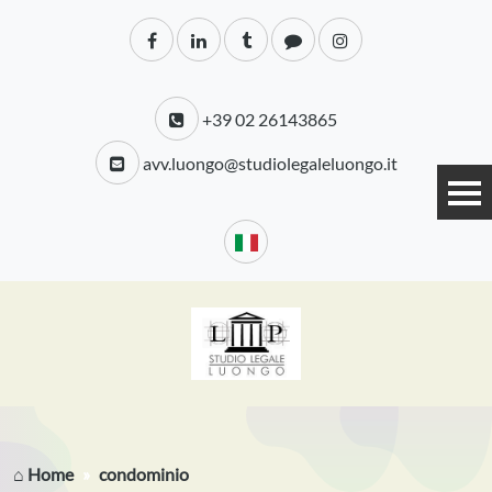
+39 02 26143865
avv.luongo@studiolegaleluongo.it
⌂ Home
condominio