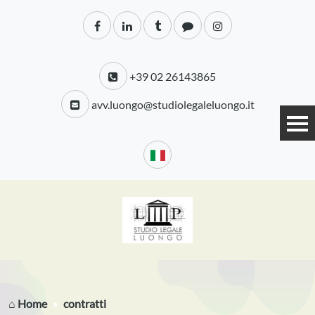
+39 02 26143865
avv.luongo@studiolegaleluongo.it
⌂ Home
contratti