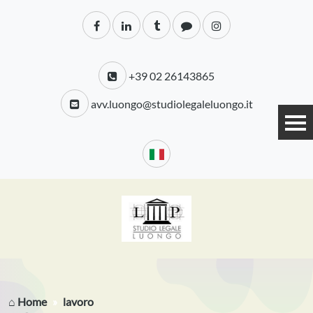
+39 02 26143865
avv.luongo@studiolegaleluongo.it
⌂ Home
lavoro