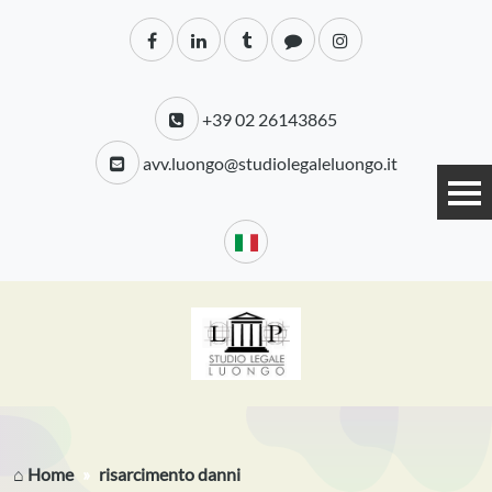
+39 02 26143865
avv.luongo@studiolegaleluongo.it
⌂ Home
risarcimento danni