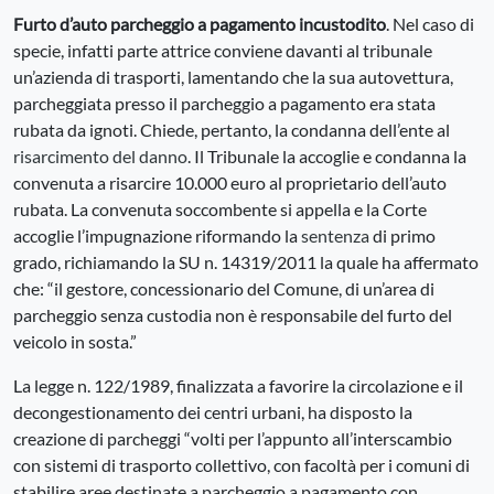
Furto d’auto parcheggio a pagamento incustodito
. Nel caso di
specie, infatti parte attrice conviene davanti al tribunale
un’azienda di trasporti, lamentando che la sua autovettura,
parcheggiata presso il parcheggio a pagamento era stata
rubata da ignoti. Chiede, pertanto, la condanna dell’ente al
risarcimento del danno
. Il Tribunale la accoglie e condanna la
convenuta a risarcire 10.000 euro al proprietario dell’auto
rubata. La convenuta soccombente si appella e la Corte
accoglie l’impugnazione riformando la
sentenza
di primo
grado, richiamando la SU n. 14319/2011 la quale ha affermato
che: “il gestore, concessionario del Comune, di un’area di
parcheggio senza custodia non è responsabile del furto del
veicolo in sosta.”
La legge n. 122/1989, finalizzata a favorire la circolazione e il
decongestionamento dei centri urbani, ha disposto la
creazione di parcheggi “volti per l’appunto all’interscambio
con sistemi di trasporto collettivo, con facoltà per i comuni di
stabilire aree destinate a parcheggio a pagamento con