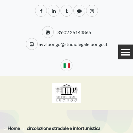
+39 02 26143865
avv.luongo@studiolegaleluongo.it
⌂ Home
circolazione stradale e infortunistica