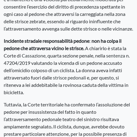
consentire l’esercizio del diritto di precedenza spettante in
ogni caso al pedone che attraversi la carreggiata nella zona
delle strisce zebrate, essendo al riguardo ininfluente che
l’attraversamento avvenga sulle dette strisce o nelle vicinanze.
Incidente stradale responsabilità pedone
:
n
on ha colpa il
pedone che attraversa vicino le strisce.
A chiarirlo è stata la
Corte di
Cassazione
, quarta sezione penale, nella
sentenza
n.
47204/2019 valutando la vicenda di un pedone accusato
dell’omicidio colposo di un ciclista. La donna aveva infatti
attraversato fuori dalle
strisce pedonali
e, per questo, si
riteneva a lei addebitabile la rovinosa caduta della vittima in
bicicletta.
Tuttavia, la Corte territoriale ha confermato l’assoluzione del
pedone per insussistenza del fatto in quanto
l’attraversamento pedonale teatro del sinistro risultava
ampiamente segnalato
.
Il ciclista, dunque, avrebbe dovuto
prestare particolare attenzione, per la possibile presenza di