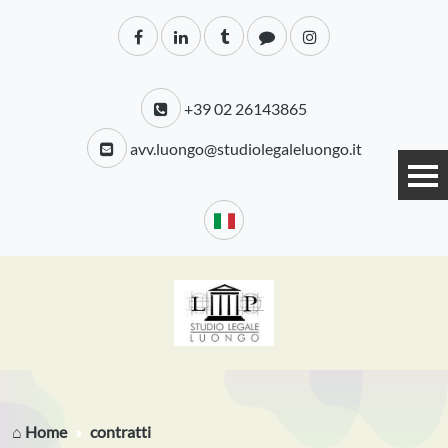
+39 02 26143865
avv.luongo@studiolegaleluongo.it
⌂ Home
contratti