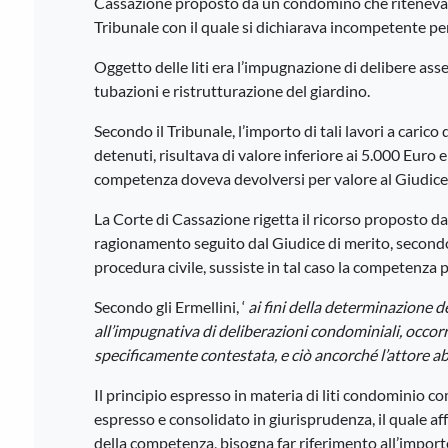
Cassazione proposto da un condomino che riteneva i
Tribunale con il quale si dichiarava incompetente per
Oggetto delle liti era l’impugnazione di delibere asse
tubazioni e ristrutturazione del giardino.
Secondo il Tribunale, l’importo di tali lavori a carico 
detenuti, risultava di valore inferiore ai 5.000 Euro 
competenza doveva devolversi per valore al Giudice 
La Corte di Cassazione rigetta il ricorso proposto d
ragionamento seguito dal Giudice di merito, secondo c
procedura civile, sussiste in tal caso la competenza p
Secondo gli Ermellini, ‘
ai fini della determinazione 
all’impugnativa di deliberazioni condominiali, occorre
specificamente contestata, e ciò ancorché l’attore ab
Il principio espresso in materia di liti condominio c
espresso e consolidato in giurisprudenza, il quale aff
della competenza, bisogna far riferimento all’import