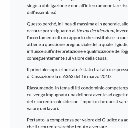
singola obbligazione e non all’intero ammontare ris
dall’assemblea’.
Questo perché, in linea di massima e in generale, al
occorre porre riguardo al
thema decidendum
, invec
l’accertamento di un rapporto che costituisce la cau
attiene a questione pregiudiziale della quale il giud
influisce sull’interpretazione e qualificazione dell’
conseguentemente sul valore della causa.
Il principio sopra riportato è stato tra l’altro espr
di Cassazione la n. 6363 del 16 marzo 2010.
Riassumendo, in tema di liti condominio competenza
cui venga impugnata una delibera avente ad oggetto l’
del ricorrente coincide con l’importo che questi sar
valore dei lavori.
Pertanto la competenza per valore del Giudice da ad
che il ricorrente sarebbe tenuto a versare.