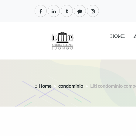
HOME
⌂ Home
condominio
Liti condominio compe