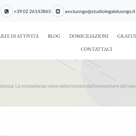
+39 02 26143865
avv.luongo@studiolegaleluongo.it
AREE DI ATTIVITÀ
BLOG
DOMICILIAZIONI
GRATUI
CONTATTACI
tenza: La competenza viene determinata dall’ammontare del valor