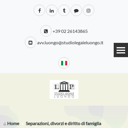
+39 02 26143865
avv.luongo@studiolegaleluongo.it
⌂ Home
Separazioni, divorzi e diritto di famiglia