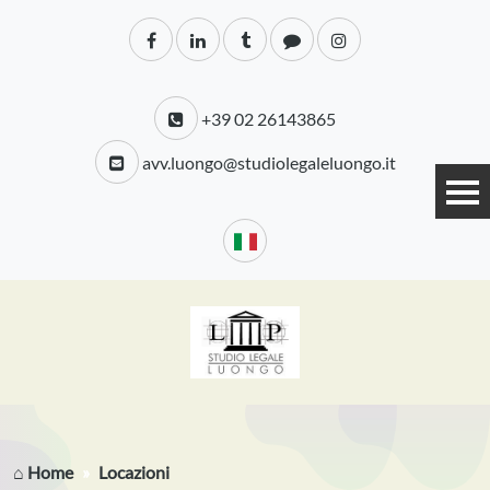
+39 02 26143865
avv.luongo@studiolegaleluongo.it
⌂ Home
Locazioni