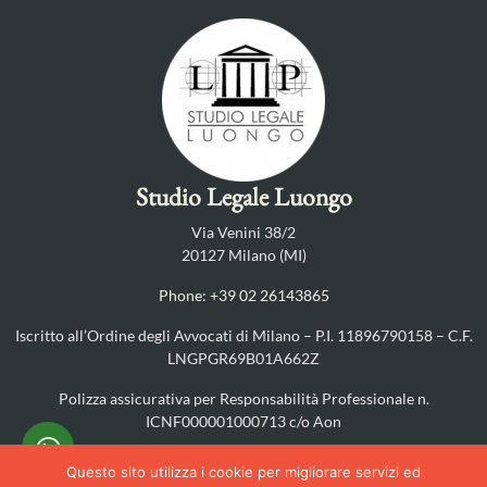
Studio Legale Luongo
Via Venini 38/2
20127 Milano (MI)
Phone: +39 02 26143865
Iscritto all’Ordine degli Avvocati di Milano – P.I. 11896790158 – C.F.
LNGPGR69B01A662Z
Polizza assicurativa per Responsabilità Professionale n.
ICNF000001000713 c/o Aon
PRIVACY POLICY
–
COOKIES POLICY
Questo sito utilizza i cookie per migliorare servizi ed