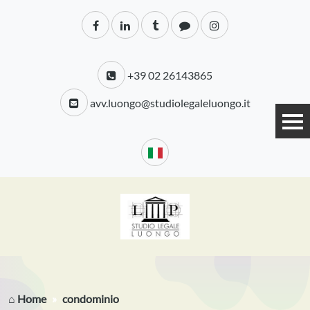
+39 02 26143865
avv.luongo@studiolegaleluongo.it
⌂ Home
condominio