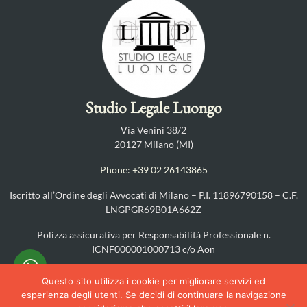
Studio Legale Luongo
Via Venini 38/2
20127 Milano (MI)
Phone: +39 02 26143865
Iscritto all’Ordine degli Avvocati di Milano – P.I. 11896790158 – C.F.
LNGPGR69B01A662Z
Polizza assicurativa per Responsabilità Professionale n.
ICNF000001000713 c/o Aon
PRIVACY POLICY
–
COOKIES POLICY
Questo sito utilizza i cookie per migliorare servizi ed
esperienza degli utenti. Se decidi di continuare la navigazione
©2025