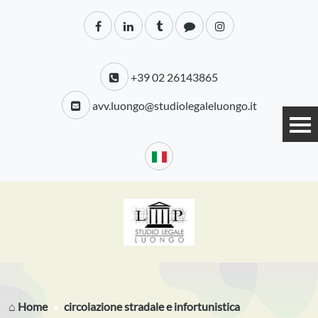
+39 02 26143865
avv.luongo@studiolegaleluongo.it
⌂ Home
circolazione stradale e infortunistica