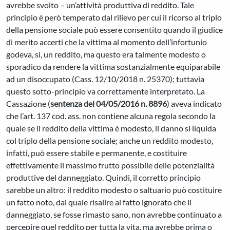
avrebbe svolto – un’attività produttiva di reddito. Tale
principio è però temperato dal rilievo per cui il ricorso al triplo
della pensione sociale può essere consentito quando il giudice
di merito accerti che la vittima al momento dell’infortunio
godeva, sì, un reddito, ma questo era talmente modesto o
sporadico da rendere la vittima sostanzialmente equiparabile
ad un disoccupato (Cass. 12/10/2018 n. 25370); tuttavia
questo sotto-principio va correttamente interpretato. La
Cassazione (
sentenza del 04/05/2016 n. 8896
) aveva indicato
che l’art. 137 cod. ass. non contiene alcuna regola secondo la
quale se il reddito della vittima è modesto, il danno si liquida
col triplo della pensione sociale; anche un reddito modesto,
infatti, può essere stabile e permanente, e costituire
effettivamente il massimo frutto possibile delle potenzialità
produttive del danneggiato. Quindi, il corretto principio
sarebbe un altro: il reddito modesto o saltuario può costituire
un fatto noto, dal quale risalire al fatto ignorato che il
danneggiato, se fosse rimasto sano, non avrebbe continuato a
percepire quel reddito per tutta la vita, ma avrebbe prima o