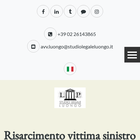
+39 02 26143865
avv.luongo@studiolegaleluongo.it
Risarcimento vittima sinistro