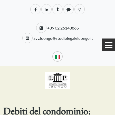
+39 02 26143865
avv.luongo@studiolegaleluongo.it
Debiti del condominio: