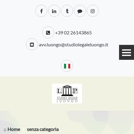
+39 02 26143865
avv.luongo@studiolegaleluongo.it
⌂ Home
senza categoria