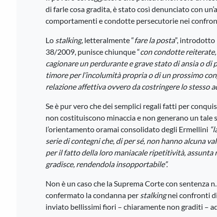
di farle cosa gradita, è stato così denunciato con un’
comportamenti e condotte persecutorie nei confront
Lo
stalking,
letteralmente “
fare la posta
”, introdotto
38/2009, punisce chiunque “
con condotte reiterate
cagionare un perdurante e grave stato di ansia o di
timore per l’incolumità propria o di un prossimo co
relazione affettiva ovvero da costringere lo stesso ad 
Se è pur vero che dei semplici regali fatti per conqui
non costituiscono minaccia e non generano un tale s
l’orientamento oramai consolidato degli Ermellini
“l
serie di contegni che, di per sé, non hanno alcuna v
per il fatto della loro maniacale ripetitività, assunt
gradisce, rendendola insopportabile”.
Non è un caso che la Suprema Corte con sentenza n
confermato la condanna per
stalking
nei confronti 
inviato bellissimi fiori – chiaramente non graditi – 