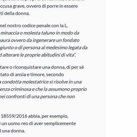
accusa grave, ovvero di porre in essere
i della donna.
 nel nostro codice penale con la L.
, minaccia o molesta taluno in modo da
 paura ovvero da ingenerare un fondato
ngiunto o di persona al medesimo legata da
alterare le proprie abitudini di vita”.
stare o riconquistare una donna, di per sé
tato di ansia e timore, secondo
a condotta molestatrice si risolve in una
alenza criminosa e che la assumono proprio
a nei confronti di una persona che non
. 18559/2016 abbia, per esempio,
di un uomo reo di aver semplicemente
ad una donna.