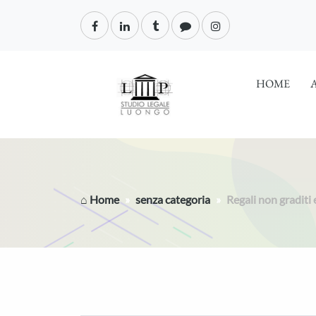
HOME
⌂ Home
senza categoria
Regali non graditi