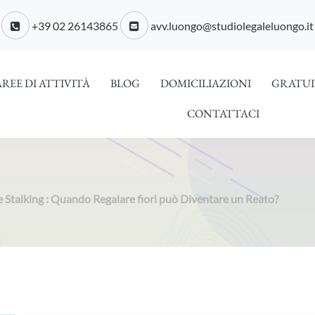
+39 02 26143865
avv.luongo@studiolegaleluongo.it
AREE DI ATTIVITÀ
BLOG
DOMICILIAZIONI
GRATUI
CONTATTACI
 e Stalking : Quando Regalare fiori può Diventare un Reato?