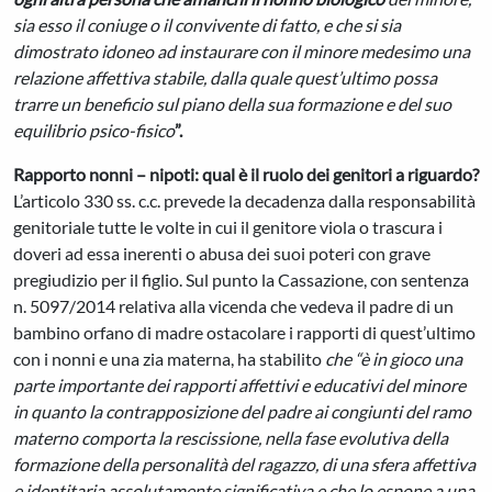
sia esso il coniuge o il convivente di fatto, e che si sia
dimostrato idoneo ad instaurare con il minore medesimo una
relazione affettiva stabile, dalla quale quest’ultimo possa
trarre un beneficio sul piano della sua formazione e del suo
equilibrio psico-fisico
”.
Rapporto nonni – nipoti: qual è il ruolo dei genitori a riguardo?
L’articolo 330 ss. c.c. prevede la decadenza dalla responsabilità
genitoriale tutte le volte in cui il genitore viola o trascura i
doveri ad essa inerenti o abusa dei suoi poteri con grave
pregiudizio per il figlio. Sul punto la Cassazione, con sentenza
n. 5097/2014 relativa alla vicenda che vedeva il padre di un
bambino orfano di madre ostacolare i rapporti di quest’ultimo
con i nonni e una zia materna, ha stabilito
che “è in gioco una
parte importante dei rapporti affettivi e educativi del minore
in quanto la contrapposizione del padre ai congiunti del ramo
materno comporta la rescissione, nella fase evolutiva della
formazione della personalità del ragazzo, di una sfera affettiva
e identitaria assolutamente significativa e che lo espone a una