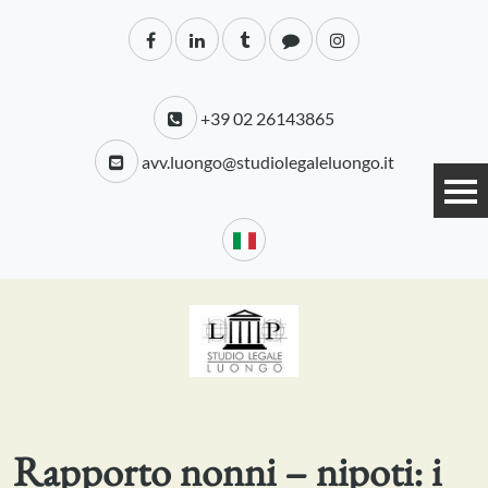
+39 02 26143865
avv.luongo@studiolegaleluongo.it
Rapporto nonni – nipoti: i