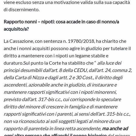
viene escluso senza una motivazione valida sulla sua capacità
di discernimento.
Rapporto nonni – nipoti: cosa accade in caso di nonno/a
acquisito/a?
La Cassazione, con sentenza n. 19780/2018, ha chiarito che
anche i nonni acquisiti possono agire in giudizio per tutelare il
diritto a mantenere con i nipoti un legame stabile e
duraturo.Sul punto la Corte ha stabilito che “
alla luce dei
principi desumibili dall’art. 8 della CEDU, dall’art. 24, comma 2,
della Carta di Nizza e dagli artt. 2 e 30 Cost., il diritto degli
ascendenti, azionabile anche in giudizio, di instaurare e
mantenere rapporti significativi con i nipoti minorenni,
previsto dall’art. 317-bis c.c., cui corrisponde lo speculare
diritto del minore di crescere in famiglia e di mantenere
rapporti significativi con i parenti, ai sensi dell’art. 315-bis c.c.,
non va riconosciuto ai soli soggetti legati al minore da un
rapporto di parentela in linea retta ascendente,
ma anche ad
ogni altra persona che affianchi il nonno biologico
del minore,