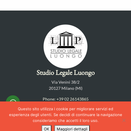
Studio Legale Luongo
Via Venini 38/2
20127 Milano (MI)
Phone: +39 02 26143865
Questo sito utilizza i cookie per migliorare servizi ed
Iscritto all’Ordine degli Avvocati di Milano – P.I. 11896790158 – C.F.
esperienza degli utenti. Se decidi di continuare la navigazione
LNGPGR69B01A662Z
consideriamo che accetti il loro uso.
Polizza assicurativa per Responsabilità Professionale n.
OK
Maggiori dettagli