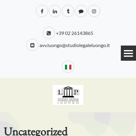
+39 02 26143865
avv.luongo@studiolegaleluongo.it
Uncategorized